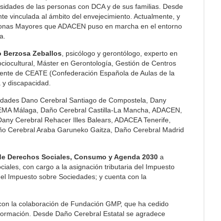
esidades de las personas con DCA y de sus familias. Desde
e vinculada al ámbito del envejecimiento. Actualmente, y
rsonas Mayores que ADACEN puso en marcha en el entorno
a.
 Berzosa Zeballos
, psicólogo y gerontólogo, experto en
iocultural, Máster en Gerontología, Gestión de Centros
ente de CEATE (Confederación Española de Aulas de la
 y discapacidad.
ntidades Dano Cerebral Santiago de Compostela, Dany
EMA Málaga, Daño Cerebral Castilla-La Mancha, ADACEN,
ny Cerebral Rehacer Illes Balears, ADACEA Tenerife,
año Cerebral Araba Garuneko Gaitza, Daño Cerebral Madrid
 de Derechos Sociales, Consumo y Agenda 2030
a
iales, con cargo a la asignación tributaria del Impuesto
del Impuesto sobre Sociedades; y cuenta con la
con la colaboración de Fundación GMP, que ha cedido
a formación. Desde Daño Cerebral Estatal se agradece