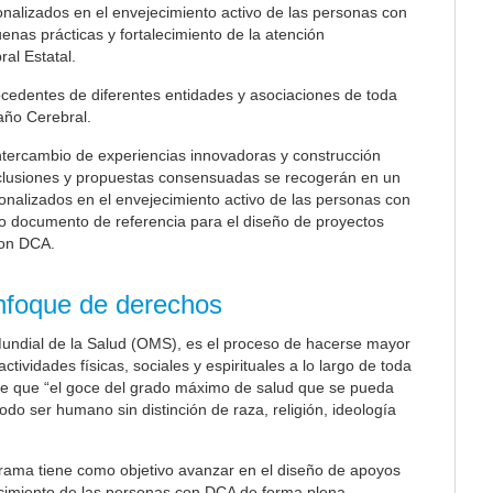
nalizados en el envejecimiento activo de las personas con
nas prácticas y fortalecimiento de la atención
al Estatal.
ocedentes de diferentes entidades y asociaciones de toda
año Cerebral.
 intercambio de experiencias innovadoras y construcción
nclusiones y propuestas consensuadas se recogerán en un
onalizados en el envejecimiento activo de las personas con
o documento de referencia para el diseño de proyectos
con DCA.
nfoque de derechos
Mundial de la Salud (OMS), es el proceso de hacerse mayor
ctividades físicas, sociales y espirituales a lo largo de toda
ece que “el goce del grado máximo de salud que se pueda
do ser humano sin distinción de raza, religión, ideología
rama tiene como objetivo avanzar en el diseño de apoyos
ecimiento de las personas con DCA de forma plena,