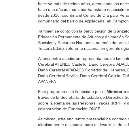
hace ya más de treinta años, atendiendo las nec
hace una década, su labor ha estado especialment
desde 2016, coordina el Centro de Día para Pe
comunitario del barrio de Azpilagaña, en Pamplon
También se contó con la participación de
Gonzalo
Educación Permanente de Adultos y Animación Soc
Sociales y Recursos Humanos, además de presid
Tercera Edad), referente nacional en gerontología
Al encuentro acudieron representantes de las e
Cerebral ATENEU Castelló, Daño Cerebral ADAC
Daño Cerebral AFADACS Corredor del Henares, Da
Daño Cerebral Sevilla, Dano Cerebral Galicia, D
APANEFA.
Este programa está financiado por el
Ministerio
través de la Secretaría de Estado de Derechos Soc
sobre la Renta de las Personas Físicas (IRPF) y 
colaboración de Fundación ONCE.
Asimismo, este encuentro presencial ha contado 
altruistamente el espacio para el desarrollo de l