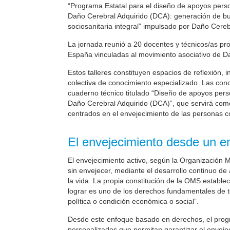
“Programa Estatal para el diseño de apoyos perso
Daño Cerebral Adquirido (DCA): generación de bue
sociosanitaria integral” impulsado por Daño Cerebr
La jornada reunió a 20 docentes y técnicos/as pr
España vinculadas al movimiento asociativo de D
Estos talleres constituyen espacios de reflexión,
colectiva de conocimiento especializado. Las co
cuaderno técnico titulado “Diseño de apoyos pers
Daño Cerebral Adquirido (DCA)”, que servirá com
centrados en el envejecimiento de las personas 
El envejecimiento desde un e
El envejecimiento activo, según la Organización 
sin envejecer, mediante el desarrollo continuo de a
la vida. La propia constitución de la OMS establ
lograr es uno de los derechos fundamentales de to
política o condición económica o social”.
Desde este enfoque basado en derechos, el prog
personalizados que permitan garantizar el envej