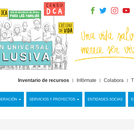
Inventario de recursos
Infórmate
Colabora
T
DERACIÓN
SERVICIOS Y PROYECTOS
ENTIDADES SOCIAS
E