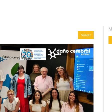
M
Volver