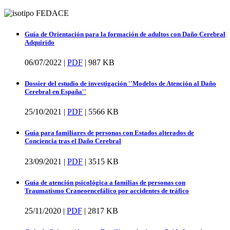
Guía de Orientación para la formación de adultos con Daño Cerebral
Adquirido
06/07/2022 |
PDF
|
987 KB
Dossier del estudio de investigación ''Modelos de Atención al Daño
Cerebral en España''
25/10/2021 |
PDF
|
5566 KB
Guía para familiares de personas con Estados alterados de
Conciencia tras el Daño Cerebral
23/09/2021 |
PDF
|
3515 KB
Guía de atención psicológica a familias de personas con
Traumatismo Craneoencefálico por accidentes de tráfico
25/11/2020 |
PDF
|
2817 KB