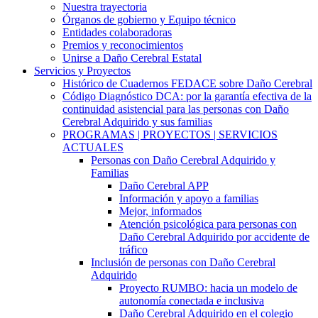
Nuestra trayectoria
Órganos de gobierno y Equipo técnico
Entidades colaboradoras
Premios y reconocimientos
Unirse a Daño Cerebral Estatal
Servicios y Proyectos
Histórico de Cuadernos FEDACE sobre Daño Cerebral
Código Diagnóstico DCA: por la garantía efectiva de la
continuidad asistencial para las personas con Daño
Cerebral Adquirido y sus familias
PROGRAMAS | PROYECTOS | SERVICIOS
ACTUALES
Personas con Daño Cerebral Adquirido y
Familias
Daño Cerebral APP
Información y apoyo a familias
Mejor, informados
Atención psicológica para personas con
Daño Cerebral Adquirido por accidente de
tráfico
Inclusión de personas con Daño Cerebral
Adquirido
Proyecto RUMBO: hacia un modelo de
autonomía conectada e inclusiva
Daño Cerebral Adquirido en el colegio