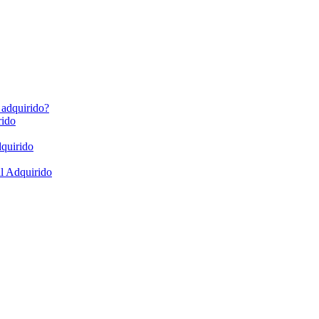
 adquirido?
rido
dquirido
al Adquirido