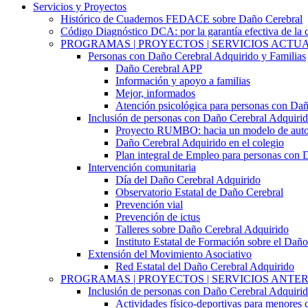
Servicios y Proyectos
Histórico de Cuadernos FEDACE sobre Daño Cerebral
Código Diagnóstico DCA: por la garantía efectiva de la c
PROGRAMAS | PROYECTOS | SERVICIOS ACTU
Personas con Daño Cerebral Adquirido y Familias
Daño Cerebral APP
Información y apoyo a familias
Mejor, informados
Atención psicológica para personas con Daño
Inclusión de personas con Daño Cerebral Adquiri
Proyecto RUMBO: hacia un modelo de auton
Daño Cerebral Adquirido en el colegio
Plan integral de Empleo para personas con 
Intervención comunitaria
Día del Daño Cerebral Adquirido
Observatorio Estatal de Daño Cerebral
Prevención vial
Prevención de ictus
Talleres sobre Daño Cerebral Adquirido
Instituto Estatal de Formación sobre el Dañ
Extensión del Movimiento Asociativo
Red Estatal del Daño Cerebral Adquirido
PROGRAMAS | PROYECTOS | SERVICIOS ANTE
Inclusión de personas con Daño Cerebral Adquiri
Actividades físico-deportivas para menores