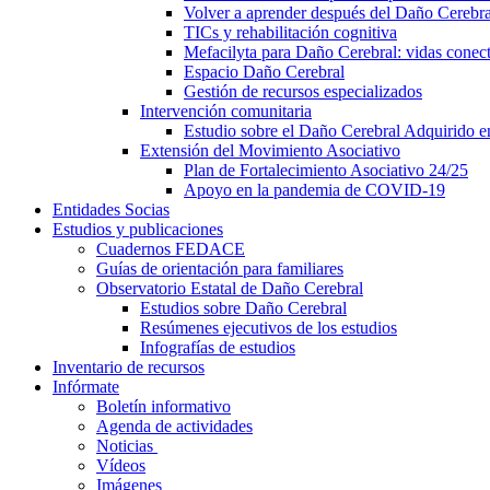
Volver a aprender después del Daño Cerebra
TICs y rehabilitación cognitiva
Mefacilyta para Daño Cerebral: vidas conect
Espacio Daño Cerebral
Gestión de recursos especializados
Intervención comunitaria
Estudio sobre el Daño Cerebral Adquirido 
Extensión del Movimiento Asociativo
Plan de Fortalecimiento Asociativo 24/25
Apoyo en la pandemia de COVID-19
Entidades Socias
Estudios y publicaciones
Cuadernos FEDACE
Guías de orientación para familiares
Observatorio Estatal de Daño Cerebral
Estudios sobre Daño Cerebral
Resúmenes ejecutivos de los estudios
Infografías de estudios
Inventario de recursos
Infórmate
Boletín informativo
Agenda de actividades
Noticias
Vídeos
Imágenes