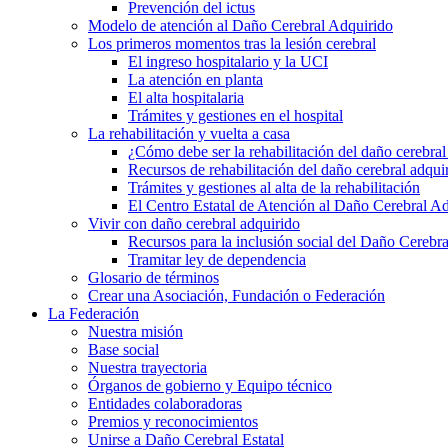
Prevención del ictus
Modelo de atención al Daño Cerebral Adquirido
Los primeros momentos tras la lesión cerebral
El ingreso hospitalario y la UCI
La atención en planta
El alta hospitalaria
Trámites y gestiones en el hospital
La rehabilitación y vuelta a casa
¿Cómo debe ser la rehabilitación del daño cerebral
Recursos de rehabilitación del daño cerebral adqui
Trámites y gestiones al alta de la rehabilitación
El Centro Estatal de Atención al Daño Cerebral A
Vivir con daño cerebral adquirido
Recursos para la inclusión social del Daño Cerebr
Tramitar ley de dependencia
Glosario de términos
Crear una Asociación, Fundación o Federación
La Federación
Nuestra misión
Base social
Nuestra trayectoria
Órganos de gobierno y Equipo técnico
Entidades colaboradoras
Premios y reconocimientos
Unirse a Daño Cerebral Estatal