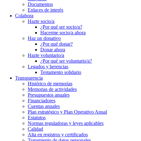
Documentos
Enlaces de interés
Colabora
Hazte socio/a
¿Por qué ser socio/a?
Hacerme socio/a ahora
Haz un donativo
¿Por qué donar?
Donar ahora
Hazte voluntario/a
¿Por qué ser voluntario/a?
Legados y herencias
Testamento solidario
Transparencia
Histórico de memorias
Memorias de actividades
Presupuestos anuales
Financiadores
Cuentas anuales
Plan estratégico y Plan Operativo Anual
Estatutos
Normas reguladoras y leyes aplicables
Calidad
Alta en registros y certificados
Tratamiento de datos personales