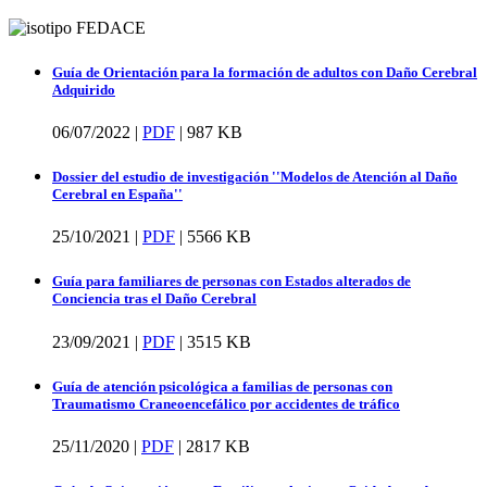
Guía de Orientación para la formación de adultos con Daño Cerebral
Adquirido
06/07/2022 |
PDF
|
987 KB
Dossier del estudio de investigación ''Modelos de Atención al Daño
Cerebral en España''
25/10/2021 |
PDF
|
5566 KB
Guía para familiares de personas con Estados alterados de
Conciencia tras el Daño Cerebral
23/09/2021 |
PDF
|
3515 KB
Guía de atención psicológica a familias de personas con
Traumatismo Craneoencefálico por accidentes de tráfico
25/11/2020 |
PDF
|
2817 KB