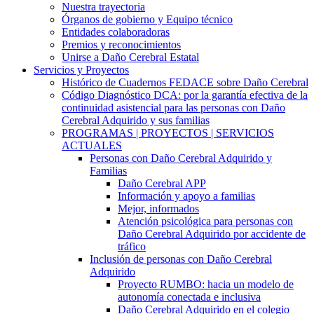
Nuestra trayectoria
Órganos de gobierno y Equipo técnico
Entidades colaboradoras
Premios y reconocimientos
Unirse a Daño Cerebral Estatal
Servicios y Proyectos
Histórico de Cuadernos FEDACE sobre Daño Cerebral
Código Diagnóstico DCA: por la garantía efectiva de la
continuidad asistencial para las personas con Daño
Cerebral Adquirido y sus familias
PROGRAMAS | PROYECTOS | SERVICIOS
ACTUALES
Personas con Daño Cerebral Adquirido y
Familias
Daño Cerebral APP
Información y apoyo a familias
Mejor, informados
Atención psicológica para personas con
Daño Cerebral Adquirido por accidente de
tráfico
Inclusión de personas con Daño Cerebral
Adquirido
Proyecto RUMBO: hacia un modelo de
autonomía conectada e inclusiva
Daño Cerebral Adquirido en el colegio