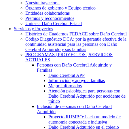
Nuestra trayectoria
Órganos de gobierno y Equipo técnico
Entidades colaboradoras
Premios y reconocimientos
Unirse a Daño Cerebral Estatal
Servicios y Proyectos
Histórico de Cuadernos FEDACE sobre Daño Cerebral
Código Diagnóstico DCA: por la garantía efectiva de la
continuidad asistencial para las personas con Daño
Cerebral Adquirido y sus familias
PROGRAMAS | PROYECTOS | SERVICIOS
ACTUALES
Personas con Daño Cerebral Adquirido y
Familias
Daño Cerebral APP
Información y apoyo a familias
Mejor, informados
Atención psicológica para personas con
Daño Cerebral Adquirido por accidente de
tráfico
Inclusión de personas con Daño Cerebral
Adquirido
Proyecto RUMBO: hacia un modelo de
autonomía conectada e inclusiva
Daño Cerebral Adquirido en el colegio