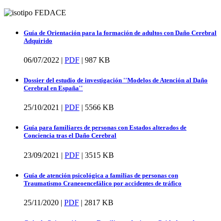
Guía de Orientación para la formación de adultos con Daño Cerebral
Adquirido
06/07/2022 |
PDF
|
987 KB
Dossier del estudio de investigación ''Modelos de Atención al Daño
Cerebral en España''
25/10/2021 |
PDF
|
5566 KB
Guía para familiares de personas con Estados alterados de
Conciencia tras el Daño Cerebral
23/09/2021 |
PDF
|
3515 KB
Guía de atención psicológica a familias de personas con
Traumatismo Craneoencefálico por accidentes de tráfico
25/11/2020 |
PDF
|
2817 KB