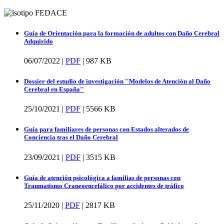
Guía de Orientación para la formación de adultos con Daño Cerebral
Adquirido
06/07/2022 |
PDF
|
987 KB
Dossier del estudio de investigación ''Modelos de Atención al Daño
Cerebral en España''
25/10/2021 |
PDF
|
5566 KB
Guía para familiares de personas con Estados alterados de
Conciencia tras el Daño Cerebral
23/09/2021 |
PDF
|
3515 KB
Guía de atención psicológica a familias de personas con
Traumatismo Craneoencefálico por accidentes de tráfico
25/11/2020 |
PDF
|
2817 KB