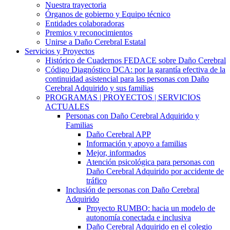
Nuestra trayectoria
Órganos de gobierno y Equipo técnico
Entidades colaboradoras
Premios y reconocimientos
Unirse a Daño Cerebral Estatal
Servicios y Proyectos
Histórico de Cuadernos FEDACE sobre Daño Cerebral
Código Diagnóstico DCA: por la garantía efectiva de la
continuidad asistencial para las personas con Daño
Cerebral Adquirido y sus familias
PROGRAMAS | PROYECTOS | SERVICIOS
ACTUALES
Personas con Daño Cerebral Adquirido y
Familias
Daño Cerebral APP
Información y apoyo a familias
Mejor, informados
Atención psicológica para personas con
Daño Cerebral Adquirido por accidente de
tráfico
Inclusión de personas con Daño Cerebral
Adquirido
Proyecto RUMBO: hacia un modelo de
autonomía conectada e inclusiva
Daño Cerebral Adquirido en el colegio