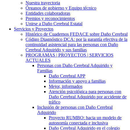
Nuestra trayectoria
Órganos de gobierno y Equipo técnico
Entidades colaboradoras
Premios y reconocimientos
Unirse a Daño Cerebral Estatal
Servicios y Proyectos
Histórico de Cuadernos FEDACE sobre Daño Cerebral
Código Diagnóstico DCA: por la garantía efectiva de la
continuidad asistencial para las personas con Daño
Cerebral Adquirido y sus familias
PROGRAMAS | PROYECTOS | SERVICIOS
ACTUALES
Personas con Daño Cerebral Adquirido y
Familias
Daño Cerebral APP
Información y apoyo a familias
Mejor, informados
Atención psicológica para personas con
Daño Cerebral Adquirido por accidente de
tráfico
Inclusión de personas con Daño Cerebral
Adquirido
Proyecto RUMBO: hacia un modelo de
autonomía conectada e inclusiva
Daño Cerebral Adquirido en el colegio