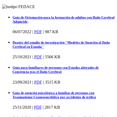
Guía de Orientación para la formación de adultos con Daño Cerebral
Adquirido
06/07/2022 |
PDF
|
987 KB
Dossier del estudio de investigación ''Modelos de Atención al Daño
Cerebral en España''
25/10/2021 |
PDF
|
5566 KB
Guía para familiares de personas con Estados alterados de
Conciencia tras el Daño Cerebral
23/09/2021 |
PDF
|
3515 KB
Guía de atención psicológica a familias de personas con
Traumatismo Craneoencefálico por accidentes de tráfico
25/11/2020 |
PDF
|
2817 KB