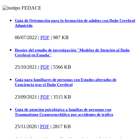
Guía de Orientación para la formación de adultos con Daño Cerebral
Adquirido
06/07/2022 |
PDF
|
987 KB
Dossier del estudio de investigación ''Modelos de Atención al Daño
Cerebral en España''
25/10/2021 |
PDF
|
5566 KB
Guía para familiares de personas con Estados alterados de
Conciencia tras el Daño Cerebral
23/09/2021 |
PDF
|
3515 KB
Guía de atención psicológica a familias de personas con
Traumatismo Craneoencefálico por accidentes de tráfico
25/11/2020 |
PDF
|
2817 KB