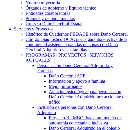
Nuestra trayectoria
Órganos de gobierno y Equipo técnico
Entidades colaboradoras
Premios y reconocimientos
Unirse a Daño Cerebral Estatal
Servicios y Proyectos
Histórico de Cuadernos FEDACE sobre Daño Cerebral
Código Diagnóstico DCA: por la garantía efectiva de la
continuidad asistencial para las personas con Daño
Cerebral Adquirido y sus familias
PROGRAMAS | PROYECTOS | SERVICIOS
ACTUALES
Personas con Daño Cerebral Adquirido y
Familias
Daño Cerebral APP
Información y apoyo a familias
Mejor, informados
Atención psicológica para personas con
Daño Cerebral Adquirido por accidente de
tráfico
Inclusión de personas con Daño Cerebral
Adquirido
Proyecto RUMBO: hacia un modelo de
autonomía conectada e inclusiva
Daño Cerebral Adquirido en el colegio