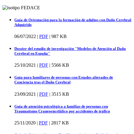
Guía de Orientación para la formación de adultos con Daño Cerebral
Adquirido
06/07/2022 |
PDF
|
987 KB
Dossier del estudio de investigación ''Modelos de Atención al Daño
Cerebral en España''
25/10/2021 |
PDF
|
5566 KB
Guía para familiares de personas con Estados alterados de
Conciencia tras el Daño Cerebral
23/09/2021 |
PDF
|
3515 KB
Guía de atención psicológica a familias de personas con
Traumatismo Craneoencefálico por accidentes de tráfico
25/11/2020 |
PDF
|
2817 KB