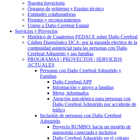
Nuestra trayectoria
Órganos de gobierno y Equipo técnico
Entidades colaboradoras
Premios y reconocimientos
Unirse a Daño Cerebral Estatal
Servicios y Proyectos
Histórico de Cuadernos FEDACE sobre Daño Cerebral
Código Diagnóstico DCA: por la garantía efectiva de la
continuidad asistencial para las personas con Daño
Cerebral Adquirido y sus familias
PROGRAMAS | PROYECTOS | SERVICIOS
ACTUALES
Personas con Daño Cerebral Adquirido y
Familias
Daño Cerebral APP
Información y apoyo a familias
Mejor, informados
Atención psicológica para personas con
Daño Cerebral Adquirido por accidente de
tráfico
Inclusión de personas con Daño Cerebral
Adquirido
Proyecto RUMBO: hacia un modelo de
autonomía conectada e inclusiva
Daño Cerebral Adquirido en el colegio