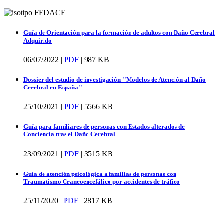
Guía de Orientación para la formación de adultos con Daño Cerebral
Adquirido
06/07/2022 |
PDF
|
987 KB
Dossier del estudio de investigación ''Modelos de Atención al Daño
Cerebral en España''
25/10/2021 |
PDF
|
5566 KB
Guía para familiares de personas con Estados alterados de
Conciencia tras el Daño Cerebral
23/09/2021 |
PDF
|
3515 KB
Guía de atención psicológica a familias de personas con
Traumatismo Craneoencefálico por accidentes de tráfico
25/11/2020 |
PDF
|
2817 KB