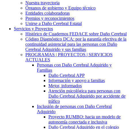
Nuestra trayectoria
Órganos de gobierno y Equipo técnico
Entidades colaboradoras
Premios y reconocimientos
Unirse a Daño Cerebral Estatal
Servicios y Proyectos
Histórico de Cuadernos FEDACE sobre Daño Cerebral
Código Diagnóstico DCA: por la garantía efectiva de la
continuidad asistencial para las personas con Daño
Cerebral Adquirido y sus familias
PROGRAMAS | PROYECTOS | SERVICIOS
ACTUALES
Personas con Daño Cerebral Adquirido y
Familias
Daño Cerebral APP
Información y apoyo a familias
Mejor, informados
Atención psicológica para personas con
Daño Cerebral Adquirido por accidente de
tráfico
Inclusión de personas con Daño Cerebral
Adquirido
Proyecto RUMBO: hacia un modelo de
autonomía conectada e inclusiva
Daño Cerebral Adquirido en el colegio