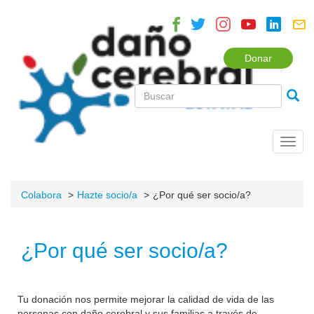
Donar
Toggl
navig
Colabora
Hazte socio/a
¿Por qué ser socio/a?
¿Por qué ser socio/a?
Tu donación nos permite mejorar la calidad de vida de las
personas con daño cerebral y sus familias a través de