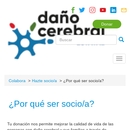
Donar
Toggl
navig
Colabora
Hazte socio/a
¿Por qué ser socio/a?
¿Por qué ser socio/a?
Tu donación nos permite mejorar la calidad de vida de las
personas con daño cerebral y sus familias a través de