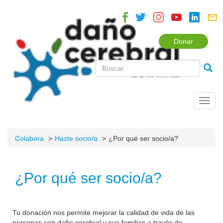
Donar
Toggl
navig
Colabora
Hazte socio/a
¿Por qué ser socio/a?
¿Por qué ser socio/a?
Tu donación nos permite mejorar la calidad de vida de las
personas con daño cerebral y sus familias a través de