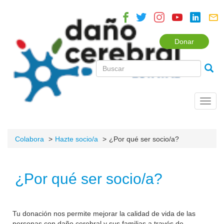
Donar
Toggl
navig
Colabora
Hazte socio/a
¿Por qué ser socio/a?
¿Por qué ser socio/a?
Tu donación nos permite mejorar la calidad de vida de las
personas con daño cerebral y sus familias a través de