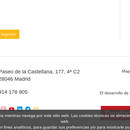
Imprimir
Paseo de la Castellana, 177, 4ª C2
Map
28046 Madrid
914 178 905
El desarrollo d
cia mientras navega por este sitio web. Las cookies técnicas se almac
web.
n fines analíticos, para guardar sus preferencias y/o para mostrarle p