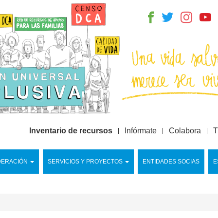
Inventario de recursos
Infórmate
Colabora
T
DERACIÓN
SERVICIOS Y PROYECTOS
ENTIDADES SOCIAS
E