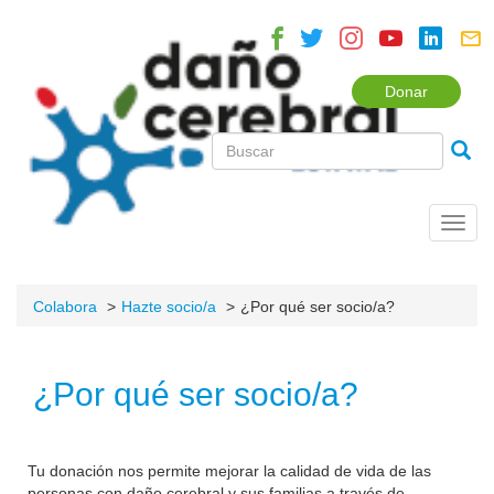
Donar
Toggl
navig
Colabora
Hazte socio/a
¿Por qué ser socio/a?
¿Por qué ser socio/a?
Tu donación nos permite mejorar la calidad de vida de las
personas con daño cerebral y sus familias a través de