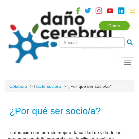
Donar
Toggl
navig
Colabora
Hazte socio/a
¿Por qué ser socio/a?
¿Por qué ser socio/a?
Tu donación nos permite mejorar la calidad de vida de las
personas con daño cerebral y sus familias a través de