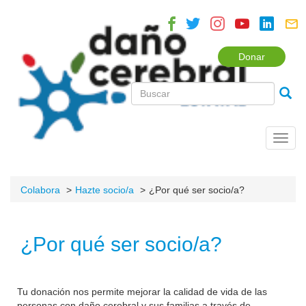
Donar
Toggl
navig
Colabora
Hazte socio/a
¿Por qué ser socio/a?
¿Por qué ser socio/a?
Tu donación nos permite mejorar la calidad de vida de las
personas con daño cerebral y sus familias a través de