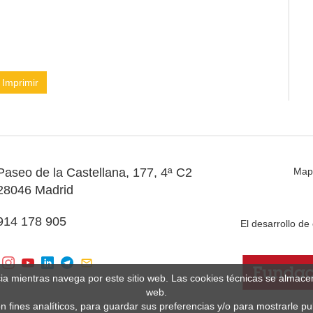
Imprimir
Paseo de la Castellana, 177, 4ª C2
Map
28046 Madrid
914 178 905
El desarrollo d
cia mientras navega por este sitio web. Las cookies técnicas se almac
web.
n fines analíticos, para guardar sus preferencias y/o para mostrarle p