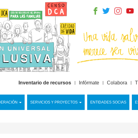
Inventario de recursos
Infórmate
Colabora
T
DERACIÓN
SERVICIOS Y PROYECTOS
ENTIDADES SOCIAS
E