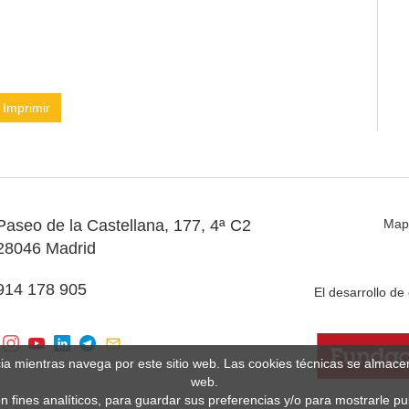
Imprimir
Paseo de la Castellana, 177, 4ª C2
Map
28046 Madrid
914 178 905
El desarrollo d
cia mientras navega por este sitio web. Las cookies técnicas se almac
web.
n fines analíticos, para guardar sus preferencias y/o para mostrarle p