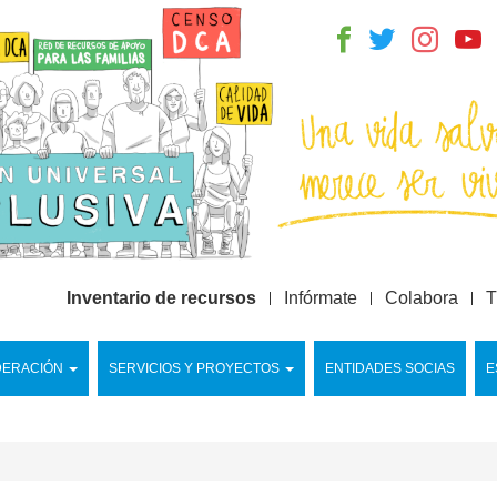
Inventario de recursos
Infórmate
Colabora
T
DERACIÓN
SERVICIOS Y PROYECTOS
ENTIDADES SOCIAS
E