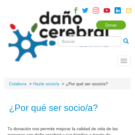
Donar
Toggl
navig
Colabora
Hazte socio/a
¿Por qué ser socio/a?
¿Por qué ser socio/a?
Tu donación nos permite mejorar la calidad de vida de las
personas con daño cerebral y sus familias a través de