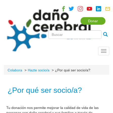
Donar
Toggl
navig
Colabora
Hazte socio/a
¿Por qué ser socio/a?
¿Por qué ser socio/a?
Tu donación nos permite mejorar la calidad de vida de las
personas con daño cerebral y sus familias a través de