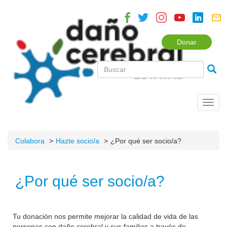
Donar
Toggl
navig
Colabora
Hazte socio/a
¿Por qué ser socio/a?
¿Por qué ser socio/a?
Tu donación nos permite mejorar la calidad de vida de las
personas con daño cerebral y sus familias a través de