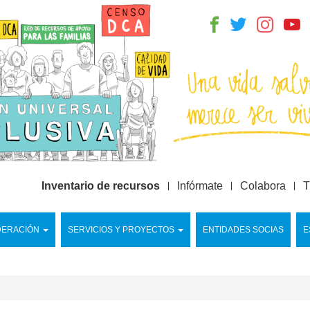
Inventario de recursos
Infórmate
Colabora
T
DERACIÓN
SERVICIOS Y PROYECTOS
ENTIDADES SOCIAS
E