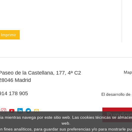
Imprimir
Paseo de la Castellana, 177, 4ª C2
Map
28046 Madrid
914 178 905
El desarrollo d
cia mientras navega por este sitio web. Las cookies técnicas se almac
web.
n fines analíticos, para guardar sus preferencias y/o para mostrarle p