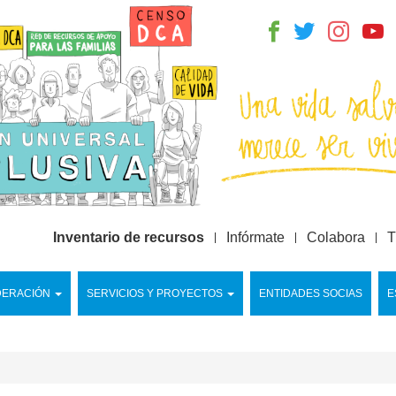
Inventario de recursos
Infórmate
Colabora
T
DERACIÓN
SERVICIOS Y PROYECTOS
ENTIDADES SOCIAS
E