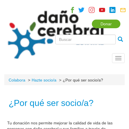
Donar
Toggl
navig
Colabora
Hazte socio/a
¿Por qué ser socio/a?
¿Por qué ser socio/a?
Tu donación nos permite mejorar la calidad de vida de las
personas con daño cerebral y sus familias a través de