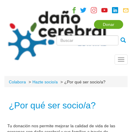
Donar
Toggl
navig
Colabora
Hazte socio/a
¿Por qué ser socio/a?
¿Por qué ser socio/a?
Tu donación nos permite mejorar la calidad de vida de las
personas con daño cerebral y sus familias a través de