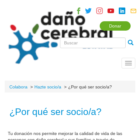
Donar
Toggl
navig
Colabora
Hazte socio/a
¿Por qué ser socio/a?
¿Por qué ser socio/a?
Tu donación nos permite mejorar la calidad de vida de las
personas con daño cerebral y sus familias a través de