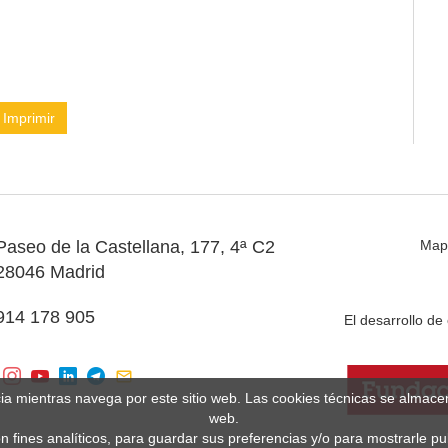
Imprimir
Paseo de la Castellana, 177, 4ª C2
Map
28046 Madrid
914 178 905
El desarrollo d
cia mientras navega por este sitio web. Las cookies técnicas se almac
web.
n fines analíticos, para guardar sus preferencias y/o para mostrarle p