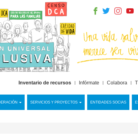
Inventario de recursos
Infórmate
Colabora
T
DERACIÓN
SERVICIOS Y PROYECTOS
ENTIDADES SOCIAS
E