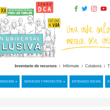
Inventario de recursos
Infórmate
Colabora
T
DERACIÓN
SERVICIOS Y PROYECTOS
ENTIDADES SOCIAS
E