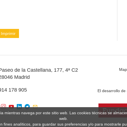
Imprimir
Paseo de la Castellana, 177, 4ª C2
Map
28046 Madrid
914 178 905
El desarrollo d
cia mientras navega por este sitio web. Las cookies técnicas se almac
web.
n fines analíticos, para guardar sus preferencias y/o para mostrarle p