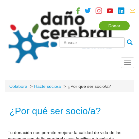
Donar
Toggl
navig
Colabora
Hazte socio/a
¿Por qué ser socio/a?
¿Por qué ser socio/a?
Tu donación nos permite mejorar la calidad de vida de las
personas con daño cerebral y sus familias a través de