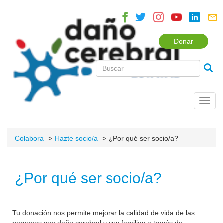
Donar
Toggl
navig
Colabora
Hazte socio/a
¿Por qué ser socio/a?
¿Por qué ser socio/a?
Tu donación nos permite mejorar la calidad de vida de las
personas con daño cerebral y sus familias a través de