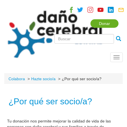
Donar
Toggl
navig
Colabora
Hazte socio/a
¿Por qué ser socio/a?
¿Por qué ser socio/a?
Tu donación nos permite mejorar la calidad de vida de las
personas con daño cerebral y sus familias a través de