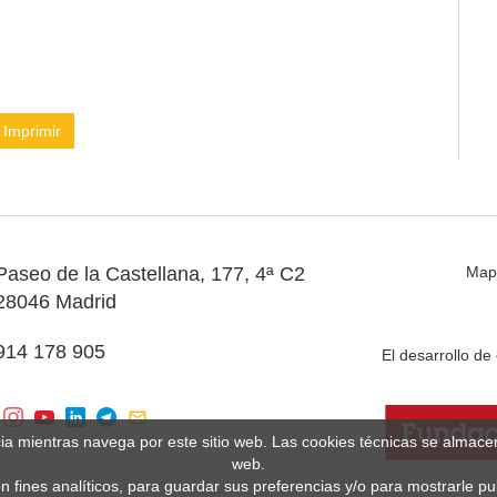
Imprimir
Paseo de la Castellana, 177, 4ª C2
Map
28046 Madrid
914 178 905
El desarrollo d
cia mientras navega por este sitio web. Las cookies técnicas se almac
web.
n fines analíticos, para guardar sus preferencias y/o para mostrarle p