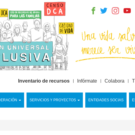
Inventario de recursos
Infórmate
Colabora
T
DERACIÓN
SERVICIOS Y PROYECTOS
ENTIDADES SOCIAS
E