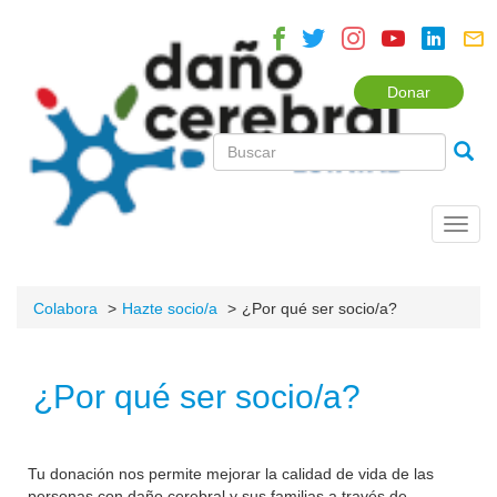
Donar
Toggl
navig
Colabora
Hazte socio/a
¿Por qué ser socio/a?
¿Por qué ser socio/a?
Tu donación nos permite mejorar la calidad de vida de las
personas con daño cerebral y sus familias a través de