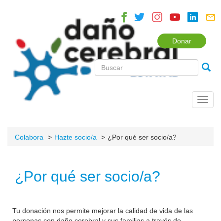
Donar
Toggl
navig
Colabora
Hazte socio/a
¿Por qué ser socio/a?
¿Por qué ser socio/a?
Tu donación nos permite mejorar la calidad de vida de las
personas con daño cerebral y sus familias a través de