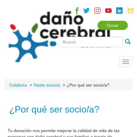
Donar
Toggl
navig
Colabora
Hazte socio/a
¿Por qué ser socio/a?
¿Por qué ser socio/a?
Tu donación nos permite mejorar la calidad de vida de las
personas con daño cerebral y sus familias a través de