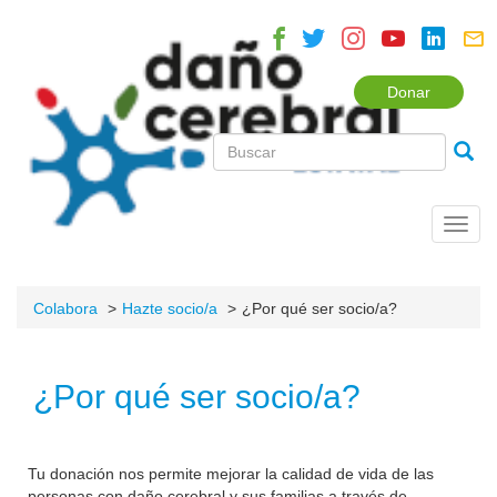
Donar
Toggl
navig
Colabora
Hazte socio/a
¿Por qué ser socio/a?
¿Por qué ser socio/a?
Tu donación nos permite mejorar la calidad de vida de las
personas con daño cerebral y sus familias a través de