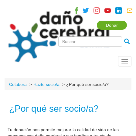
Donar
Toggl
navig
Colabora
Hazte socio/a
¿Por qué ser socio/a?
¿Por qué ser socio/a?
Tu donación nos permite mejorar la calidad de vida de las
personas con daño cerebral y sus familias a través de