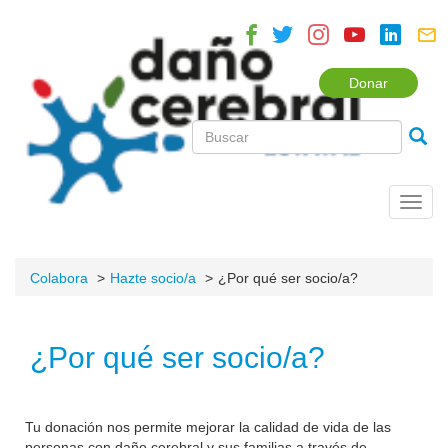
Donar
Toggl
navig
Colabora
Hazte socio/a
¿Por qué ser socio/a?
¿Por qué ser socio/a?
Tu donación nos permite mejorar la calidad de vida de las
personas con daño cerebral y sus familias a través de