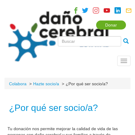
Donar
Toggl
navig
Colabora
Hazte socio/a
¿Por qué ser socio/a?
¿Por qué ser socio/a?
Tu donación nos permite mejorar la calidad de vida de las
personas con daño cerebral y sus familias a través de