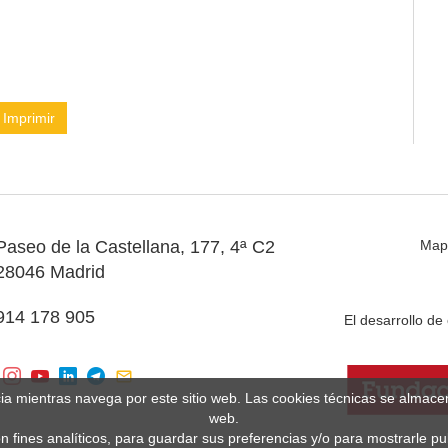
Imprimir
Paseo de la Castellana, 177, 4ª C2
Map
28046 Madrid
914 178 905
El desarrollo d
cia mientras navega por este sitio web. Las cookies técnicas se almac
web.
n fines analíticos, para guardar sus preferencias y/o para mostrarle p