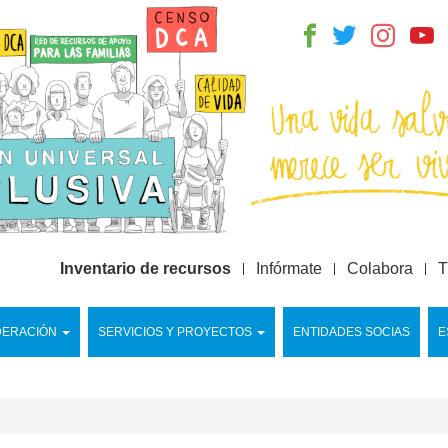
Inventario de recursos
Infórmate
Colabora
T
DERACIÓN
SERVICIOS Y PROYECTOS
ENTIDADES SOCIAS
E