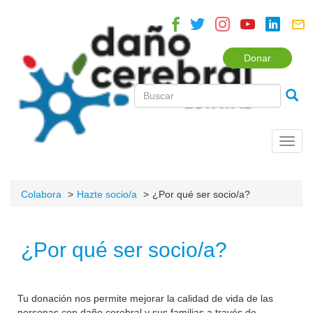
Donar
Toggl
navig
Colabora
Hazte socio/a
¿Por qué ser socio/a?
¿Por qué ser socio/a?
Tu donación nos permite mejorar la calidad de vida de las
personas con daño cerebral y sus familias a través de