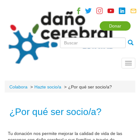
Donar
Toggl
navig
Colabora
Hazte socio/a
¿Por qué ser socio/a?
¿Por qué ser socio/a?
Tu donación nos permite mejorar la calidad de vida de las
personas con daño cerebral y sus familias a través de