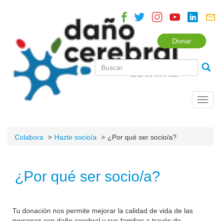
Donar
Toggl
navig
Colabora
Hazte socio/a
¿Por qué ser socio/a?
¿Por qué ser socio/a?
Tu donación nos permite mejorar la calidad de vida de las
personas con daño cerebral y sus familias a través de