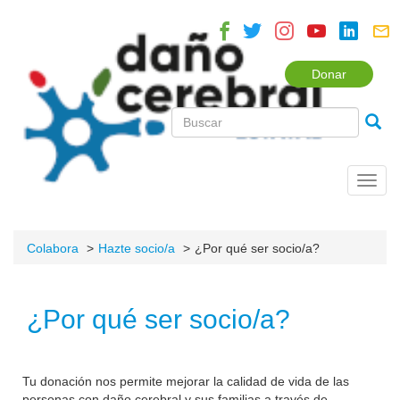
Donar
Toggl
navig
Colabora
Hazte socio/a
¿Por qué ser socio/a?
¿Por qué ser socio/a?
Tu donación nos permite mejorar la calidad de vida de las
personas con daño cerebral y sus familias a través de