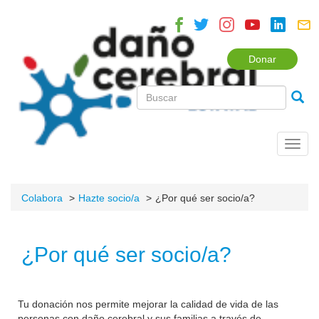
Donar
Toggl
navig
Colabora
Hazte socio/a
¿Por qué ser socio/a?
¿Por qué ser socio/a?
Tu donación nos permite mejorar la calidad de vida de las
personas con daño cerebral y sus familias a través de