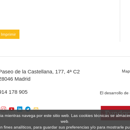
Imprimir
Paseo de la Castellana, 177, 4ª C2
Map
28046 Madrid
914 178 905
El desarrollo d
cia mientras navega por este sitio web. Las cookies técnicas se almac
web.
n fines analíticos, para guardar sus preferencias y/o para mostrarle p