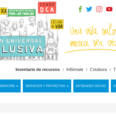
Inventario de recursos
Infórmate
Colabora
T
DERACIÓN
SERVICIOS Y PROYECTOS
ENTIDADES SOCIAS
E