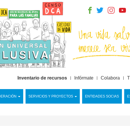
Inventario de recursos
Infórmate
Colabora
T
DERACIÓN
SERVICIOS Y PROYECTOS
ENTIDADES SOCIAS
E