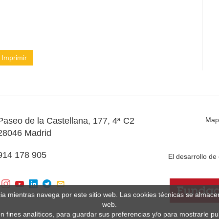
Imprimir
Paseo de la Castellana, 177, 4ª C2
Map
28046 Madrid
914 178 905
El desarrollo d
cia mientras navega por este sitio web. Las cookies técnicas se almac
web.
n fines analíticos, para guardar sus preferencias y/o para mostrarle p