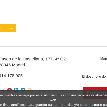
Imprimir
Paseo de la Castellana, 177, 4ª C2
Map
28046 Madrid
914 178 905
El desarrollo d
cia mientras navega por este sitio web. Las cookies técnicas se almac
web.
n fines analíticos, para guardar sus preferencias y/o para mostrarle p